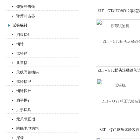
弹簧冲击锤
ZLT－GT4IEC60312滚桶
弹簧冲击器
落试验机
试验探针
挡板探针
钢球
试验销
儿童指
ZLT－GT2插头滚桶跌落
天线同轴插头
验机
试验指甲
钢球探针
扁平探针
足形探具
无关节直指
防触电电源箱
ZLT－QY1球压试验装置
探棒