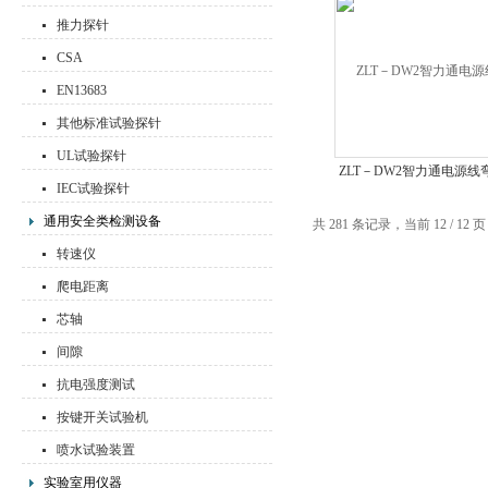
推力探针
CSA
EN13683
其他标准试验探针
UL试验探针
ZLT－DW2智力通电源线
IEC试验探针
曲试验机
通用安全类检测设备
共 281 条记录，当前 12 / 12 
转速仪
爬电距离
芯轴
间隙
抗电强度测试
按键开关试验机
喷水试验装置
实验室用仪器