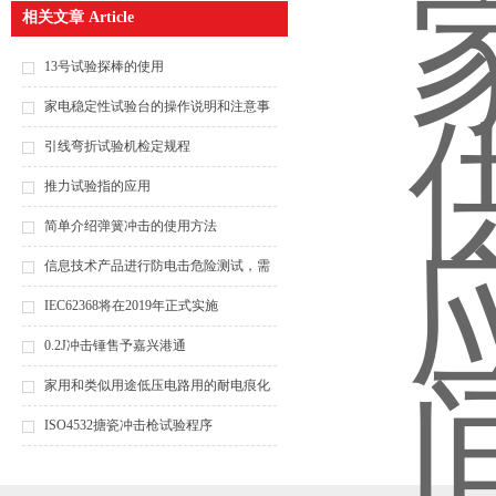
相关文章 Article
13号试验探棒的使用
家电稳定性试验台的操作说明和注意事
项
引线弯折试验机检定规程
推力试验指的应用
简单介绍弹簧冲击的使用方法
信息技术产品进行防电击危险测试，需
要什么仪器？（之一）
IEC62368将在2019年正式实施
0.2J冲击锤售予嘉兴港通
家用和类似用途低压电路用的耐电痕化
指数
ISO4532搪瓷冲击枪试验程序