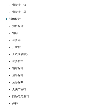
弹簧冲击锤
弹簧冲击器
试验探针
挡板探针
钢球
试验销
儿童指
天线同轴插头
试验指甲
钢球探针
扁平探针
足形探具
无关节直指
防触电电源箱
探棒