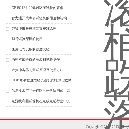
GB19212.1-2008对球压试验的要求
智力通开关寿命试验机的用途和结构
弹簧冲击器校准装置校准原理
13号试验探棒的使用
医用电气设备的强度试验
灼热丝试验仪的安装和试验操作
弹簧冲击器的测试原理及使用方法
UL94水平垂直燃烧试验机的维护与故障
排除指南
信息技术产品进行防电击危险测试，需
要什么仪器？（之一）
电源线弯曲试验机在电线电缆行业中的
重要性
Copyright © 2012-2013