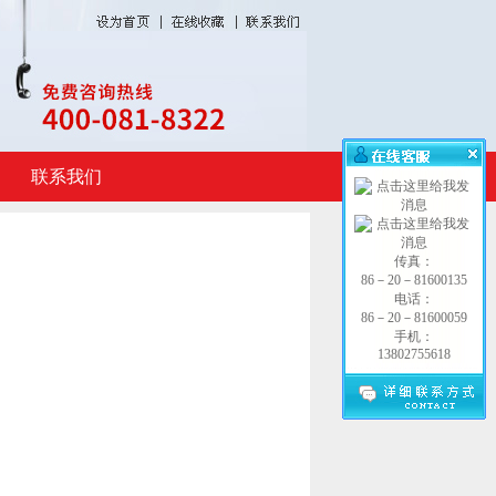
联系我们
传真：
86－20－81600135
电话：
86－20－81600059
手机：
13802755618