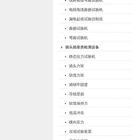
线材摇摆弯曲试验机
电线电缆曲挠试验机
漏电起痕试验仪制造
曲挠试验机
弯曲试验机
插头插座类检测设备
静态拉力试验机
插头力矩
软缆力矩
插销牢固度
导线受损
软缆保持力
低温冲击
横向应力
压缩试验装置