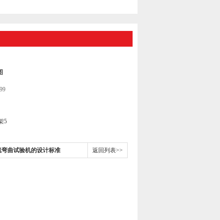
图
99
架5
线弯曲试验机的设计标准
返回列表>>