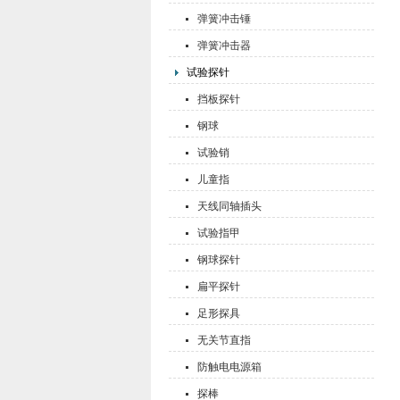
弹簧冲击锤
弹簧冲击器
试验探针
挡板探针
钢球
试验销
儿童指
天线同轴插头
试验指甲
钢球探针
扁平探针
足形探具
无关节直指
防触电电源箱
探棒