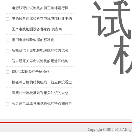
电源线弯曲试验机如何正确地进行操
作？
电源线弯曲试验机在电线电缆行业中的
重要性
国产电线检测设备哪家好|供应商
家用电器检验依据的标准化
新能源汽车充电桩电源线的拉力试验
智力通开关寿命试验机的用途和结构
ISO4532搪瓷冲击枪操作
搪瓷冲击枪的结构组成，就差你没看过
了
弹簧冲击器校准装置相关知识的大总
结，都在这儿了
智力通电源线弯曲试验机的特点和符合
标准
Copyright © 2012-2013