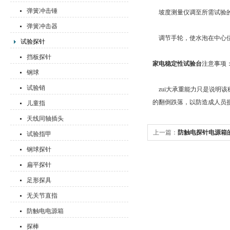
弹簧冲击锤
坡度测量仪调至所需试验的
弹簧冲击器
调节手轮，使水泡在中心位
试验探针
挡板探针
家电稳定性试验台
注意事项
钢球
试验销
zui大承重能力只是说明
的翻倒跌落，以防造成人员
儿童指
天线同轴插头
上一篇：
防触电探针电源箱
试验指甲
钢球探针
扁平探针
足形探具
无关节直指
防触电电源箱
探棒