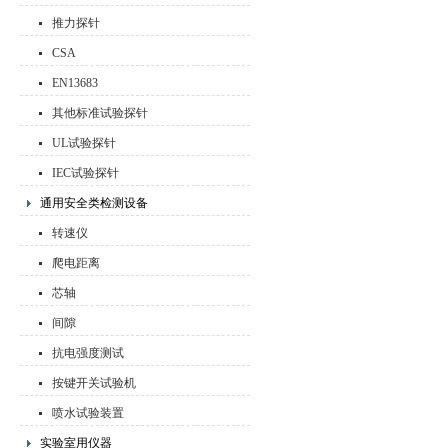
推力探针
CSA
EN13683
其他标准试验探针
UL试验探针
IEC试验探针
通用安全类检测设备
转速仪
爬电距离
芯轴
间隙
抗电强度测试
按键开关试验机
喷水试验装置
实验室用仪器