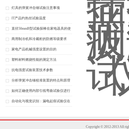
灯具的弹簧冲击锤试验注意事项
IT产品灼热丝试验温度
直径50mmB型试验探棒在家电器具的使
用
商用制冷机和冷藏柜的防燃等级要求
家电产品机械强度设置的目的
塑料材料燃烧性能的测定方法
抗电强度试验装置技术参数
分析弹簧冲击锤校准装置的特点和原理
如何正确使用内部引线弯曲试验仪进行
测试？
自动化与视觉识别：漏电起痕试验仪在
智能终点判定与数据追溯中的发展方向
Copyright © 2012-2013