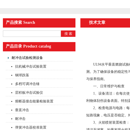
产品搜索 Search
技术文章
产品目录 Product catalog
耐冲击试验检测设备
UL94水平垂直燃烧试验
抗机械冲击试验装置
测。为了确保设备的稳定性
钢球跌落
与保养指南。
多档可调冲击锤
一、日常维护与检查
层积板冲击试验仪
1、设备清洁：在每次使用
利物体刮伤设备表面。特别
熔断器撞击能量检验装置
2、检查电源与电路：每次
垂直冲击
短路现象，电压是否稳定。
耐冲击
3、火焰喷射装置检查：火
弹簧冲击器校准装置
清洁无堵塞。如果发现火焰