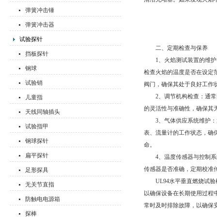
弹簧冲击锤
弹簧冲击器
试验探针
二、定期检查与保养
挡板探针
1、火焰测试装置的维护：
钢球
检查火焰的温度是否在设定
试验销
阀门，确保其处于良好工作
2、调节机构检查：通常配
儿童指
的灵活性与准确性，确保其
天线同轴插头
3、气体供应系统维护：通
试验指甲
表、流量计的工作状态，确
钢球探针
命。
扁平探针
4、温度传感器与控制系统
传感器是否准确，定期校准
足形探具
UL94水平垂直燃烧试验
无关节直指
以确保设备在长期使用过程
防触电电源箱
常时及时排除故障，以确保
探棒