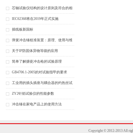
芯轴试验仪结构的设计原则及符合的相
关条款
IEC62368将在2019年正式实施
插线板新国标
弹簧冲击锤校准装置：原理、使用与维
护全解析
关于IP防固体异物等级的应用
简单了解搪瓷冲击枪的试验原理
GB4706.1-2005的对试验指甲的要求
工业用的插头插座与耦合器的灼热丝试
验温度
ZY2针焰试验仪的性能参数
冲击锤在家电产品上的使用方法
Copyright © 2012-2013