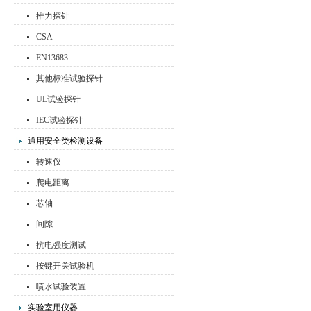
推力探针
CSA
EN13683
其他标准试验探针
UL试验探针
IEC试验探针
通用安全类检测设备
转速仪
爬电距离
芯轴
间隙
抗电强度测试
按键开关试验机
喷水试验装置
实验室用仪器