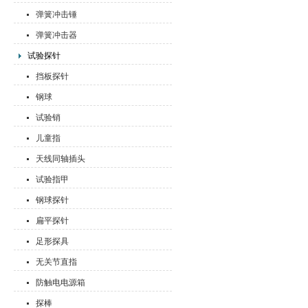
弹簧冲击锤
弹簧冲击器
试验探针
挡板探针
钢球
试验销
儿童指
天线同轴插头
试验指甲
钢球探针
扁平探针
足形探具
无关节直指
防触电电源箱
探棒