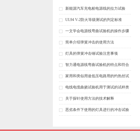
新能源汽车充电桩电源线的拉力试验
UL94 V-2防火等级测试的判定标准
一文学会电源线弯曲试验机的操作步骤
简单介绍弹簧冲击的使用方法
灯具的弹簧冲击锤试验注意事项
智力通电源线弯曲试验机的特点和符合
标准
家用和类似用途低压电路用的灼热丝试
验温度
电线电缆曲挠试验机用于测试的试样类
型是多种多样的
关于探针使用方法的技术解释
恶劣条件下使用的灯具进行的冲击试验