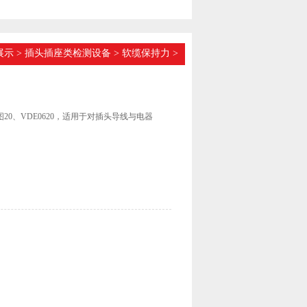
展示
>
插头插座类检测设备
>
软缆保持力
>
84图20、VDE0620，适用于对插头导线与电器