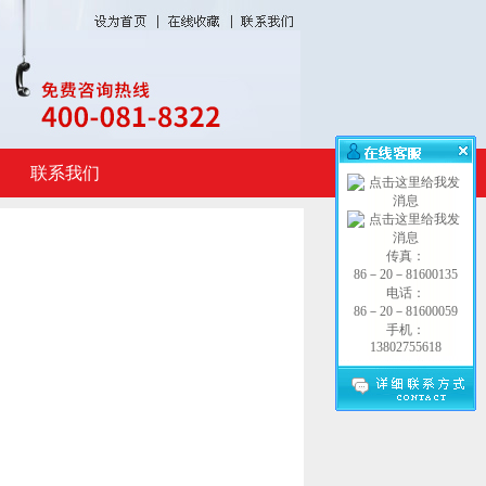
联系我们
传真：
86－20－81600135
电话：
86－20－81600059
手机：
13802755618