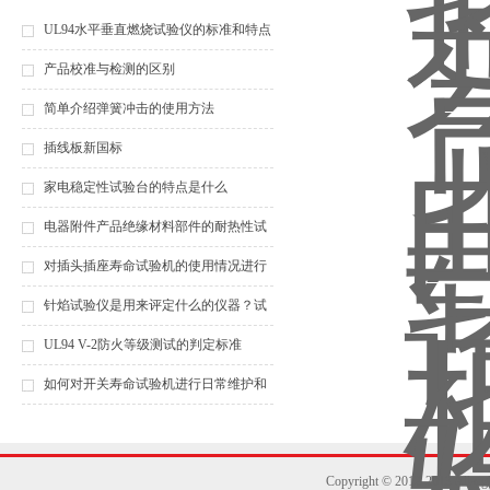
UL94水平垂直燃烧试验仪的标准和特点
产品校准与检测的区别
简单介绍弹簧冲击的使用方法
插线板新国标
家电稳定性试验台的特点是什么
电器附件产品绝缘材料部件的耐热性试
验
对插头插座寿命试验机的使用情况进行
下说明，保证试验正常进行
针焰试验仪是用来评定什么的仪器？试
验方法分为哪几个步骤？
UL94 V-2防火等级测试的判定标准
如何对开关寿命试验机进行日常维护和
保养？
Copyright © 2012-2013