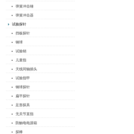
弹簧冲击锤
弹簧冲击器
试验探针
挡板探针
钢球
试验销
儿童指
天线同轴插头
试验指甲
钢球探针
扁平探针
足形探具
无关节直指
防触电电源箱
探棒