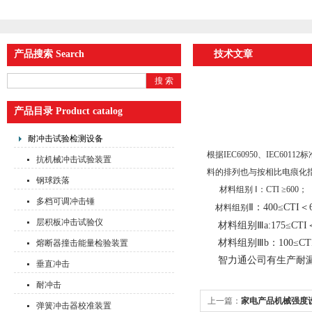
产品搜索 Search
技术文章
产品目录 Product catalog
耐冲击试验检测设备
根据IEC60950、IEC
抗机械冲击试验装置
料的排列也与按相比电痕化指
钢球跌落
材料组别
Ⅰ：CTI
≥600；
多档可调冲击锤
Ⅱ：400
≤
CTI
＜
材料组别
层积板冲击试验仪
材料组别
Ⅲa:175
≤
CTI
材料组别
Ⅲb：100
≤
CT
熔断器撞击能量检验装置
智力通公司有生产耐漏
垂直冲击
耐冲击
上一篇：
家电产品机械强度
弹簧冲击器校准装置