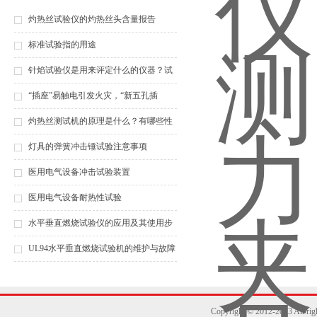
灼热丝试验仪的灼热丝头含量报告
标准试验指的用途
针焰试验仪是用来评定什么的仪器？试
验方法分为哪几个步骤？
“插座”易触电引发火灾，“新五孔插
座”为新国标
灼热丝测试机的原理是什么？有哪些性
能特点？
灯具的弹簧冲击锤试验注意事项
医用电气设备冲击试验装置
医用电气设备耐热性试验
水平垂直燃烧试验仪的应用及其使用步
骤，你都知道吗？
UL94水平垂直燃烧试验机的维护与故障
排除指南
Copyright © 2012-2013