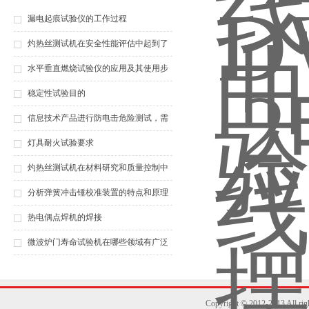
漏电起痕试验仪的工作过程
灼热丝测试机在安全性能评估中起到了
什么作用？
水平垂直燃烧试验仪的应用及其使用步
骤，你都知道吗？
稳定性试验目的
信息技术产品进行防电击危险测试，需
要什么仪器？（之一）
灯具耐火试验要求
灼热丝测试机在材料研究和质量控制中
的应用
分析弹簧冲击锤校准装置的特点和原理
热电偶点焊机的焊接
微波炉门寿命试验机在哪些领域有广泛
应用？
Copyright © 2012-2013