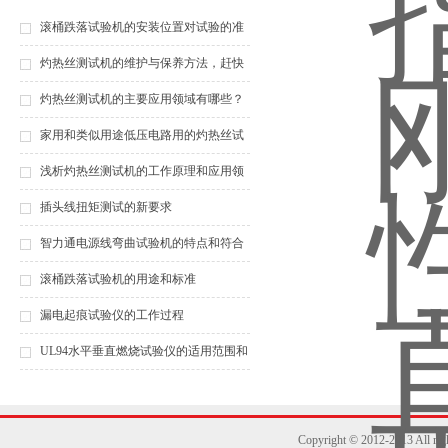
滚桶跌落试验机的安装位置对试验的准
确性具有重要的作用
灼热丝测试机的维护与保养方法，赶快
收藏起来吧！
灼热丝测试机的主要应用领域有哪些？
家用和类似用途低压电路用的灼热丝试
验温度
浅析灼热丝测试机的工作原理和应用领
域
插头线扭矩测试的新要求
智力通电源线弯曲试验机的特点和符合
标准
滚桶跌落试验机的用途和标准
漏电起痕试验仪的工作过程
UL94水平垂直燃烧试验仪的适用范围和
功能特点
Copyright © 2012-2013