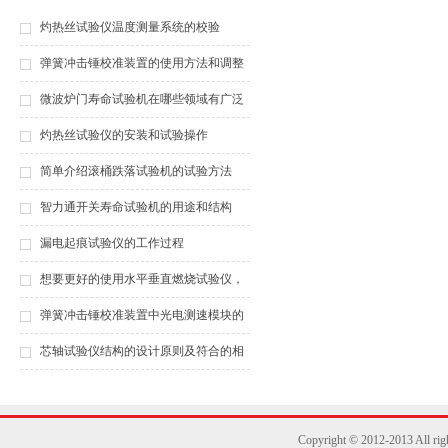
灼热丝试验仪温度测量系统的校验
弹簧冲击锤校准装置的使用方法和调整
方式都是操作人员需要了解的
微波炉门寿命试验机在哪些领域有广泛
应用？
灼热丝试验仪的安装和试验操作
简单介绍滚桶跌落试验机的试验方法
智力通开关寿命试验机的用途和结构
漏电起痕试验仪的工作过程
想要更好的使用水平垂直燃烧试验仪，
请牢记这几点！
弹簧冲击锤校准装置中光电测速模块的
响应时间对能量计算的影响
芯轴试验仪结构的设计原则及符合的相
关条款
Copyright © 2012-2013