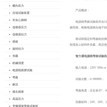
横向应力
产品概述：
压缩试验装置
非实心插销
电源线弯曲试验机符合GB2099
连接器压力
曲性能，检验电源插头端子的
连接器拉力
将试样固定到弯曲机的摆动
插拔
软缆加上砝码作负载，然后使摆
旋转拉力
负载
智力通电源线弯曲试验机
机械强度
输入电源：220V 50Hz or 1
电源线摇摆试验
弯曲
试验次数：0~999999；
耐压
弯曲角度：左右各45°、60°、
插头插座
高温压力
负载砝码：10N、20N、284
变频调速弯曲试验机