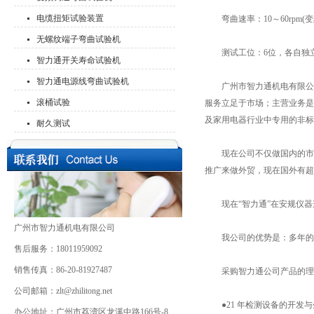
电缆扭矩试验装置
弯曲速率：10～60rpm(变
无螺纹端子弯曲试验机
测试工位：6位，各自独立
智力通开关寿命试验机
智力通电源线弯曲试验机
广州市智力通机电有限公司，就
滚桶试验
服务立足于市场；主营业务是产
及家用电器行业中专用的非标
耐久测试
现在公司不仅做国内的市场，
推广来做外贸，现在国外有超过
现在“智力通”在安规仪器
广州市智力通机电有限公司
我公司的优势是：多年的品
售后服务：18011959092
销售传真：86-20-81927487
采购智力通公司产品的理
公司邮箱：zlt@zhilitong.net
●21 年检测设备的开发与
办公地址：广州市荔湾区龙溪中路166号-8