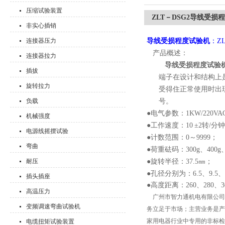
压缩试验装置
ZLT－DSG2导线受损
非实心插销
连接器压力
导线受损程度试验机
：ZL
产品概述：
连接器拉力
导线受损程度试验
插拔
端子在设计和结构上
旋转拉力
受得住正常使用时出
负载
号。
●电气参数：
1KW/220VA
机械强度
●工作速度：10
±2转/分
电源线摇摆试验
●计数范围：0
～
9999；
弯曲
●荷重砝码：
300g
、400
g
耐压
●旋转半径：37.5㎜；
●孔径分别为：6.5、9.5、1
插头插座
●高度距离：260、280、3
高温压力
广州市智力通机电有限公司，就
变频调速弯曲试验机
务立足于市场；主营业务是产品
家用电器行业中专用的非标检
电缆扭矩试验装置