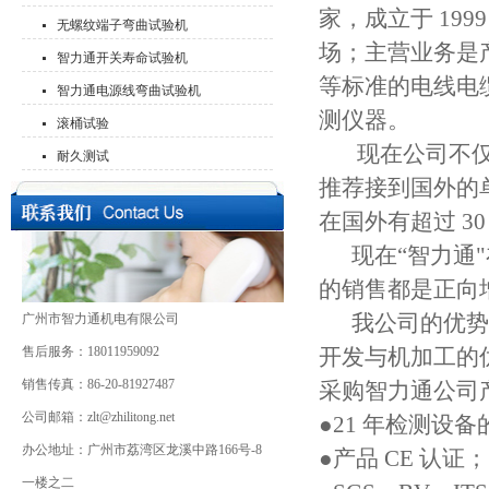
家，成立于 199
无螺纹端子弯曲试验机
场；主营业务是产
智力通开关寿命试验机
等标准的电线电
智力通电源线弯曲试验机
测仪器。
滚桶试验
现在公司不仅做
耐久测试
推荐接到国外的单
在国外有超过 3
现在“智力通"
的销售都是正向
我公司的优势是
广州市智力通机电有限公司
售后服务：18011959092
开发与机加工的
销售传真：86-20-81927487
采购智力通公司
公司邮箱：zlt@zhilitong.net
●21 年检测
办公地址：广州市荔湾区龙溪中路166号-8
●产品 CE 认证；
一楼之二