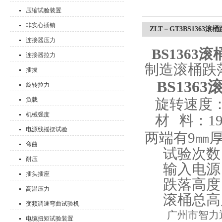
压缩试验装置
非实心插销
ZLT－GT3BS1363
连接器压力
BS1363
连接器拉力
制造滚桶跌
插拔
BS136
旋转拉力
负载
旋转速度
机械强度
材
料：
1
电源线摇摆试验
两
端有
9
㎜
弯曲
试验次数
耐压
输入电源：
插头插座
跌落高度
高温压力
滚
桶
总
高
变频调速弯曲试验机
广州市智力通机
电缆扭矩试验装置