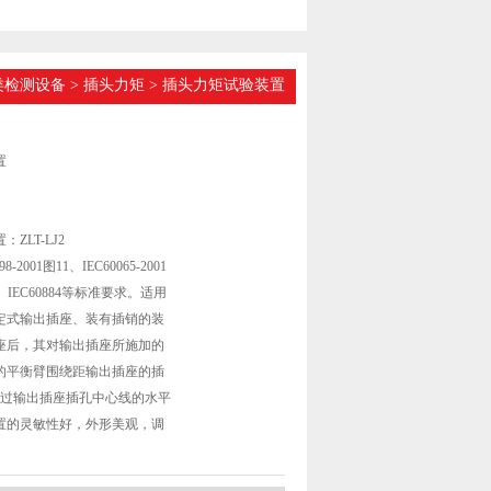
类检测设备
>
插头力矩
> 插头力矩试验装置
置
ZLT-LJ2
2001图11、IEC60065-2001
35、IEC60884等标准要求。适用
定式输出插座、装有插销的装
座后，其对输出插座所施加的
的平衡臂围绕距输出插座的插
通过输出插座插孔中心线的水平
置的灵敏性好，外形美观，调