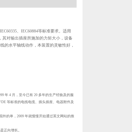
1、IEC60335、IEC60884等标准要求。适
用
，其对输出插座所施加的力矩大小，设备
心线的水平轴线动作
，本装置的灵敏性好，
年 4 月，至今已有 20 多年的生产经验及的服
、VDE 等标准的电线电缆、插头插座、电器附件及
外的单，2009 年就慢慢开始通过英文网站的推
是正向增长。