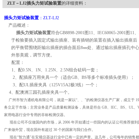
ZLT－LJ2插头力矩试验装置
的详细资料：
插头力矩试验装置
：ZLT-LJ2
产品概述：
插头力矩试验装置
符合GB8898-2001图11、IEC60065-2001图1
于检验要插入固定式输出插座、装有插销的装置在插入输出插座后
的平衡臂围绕距输出插座的插合面后
8㎜处、通过输出插座插孔中
外形美观，调节方便。
配置：
1、配0.5N、1N、1.25N、2.5N组合砝码一套；
2、配插座万用夹具一个（适合GB、BS等多个标准插头使用）；
3、配UL插座夹具（125V15A2极3线）一个；
4、配澳洲三园孔插座夹具一个。
广州市智力通机电有限公司，就是一家以“、、"的检测仪器生产厂家，成立于 1999 
务立足于市场；主营业务是产品质量检测设备，具体是符合 GB、IEC、BS、UL
家用电器行业中专用的非标检测仪器。
现在公司不仅做国内的市场，从 2006 年开始通过一些国内的认证公司推荐接到国
广来做外贸，现在国外有超过 30 个的国家与我们合作。
现在“智力通"在安规仪器这行业中已有一定的声誉。这几年，公司每年的销售都