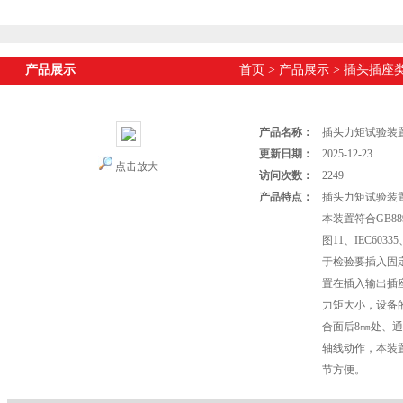
产品展示
首页
>
产品展示
>
插头插座
产品名称：
插头力矩试验装
更新日期：
2025-12-23
点击放大
访问次数：
2249
产品特点：
插头力矩试验装置：
本装置符合GB8898-
图11、IEC603
于检验要插入固
置在插入输出插
力矩大小，设备
合面后8㎜处、
轴线动作，本装
节方便。