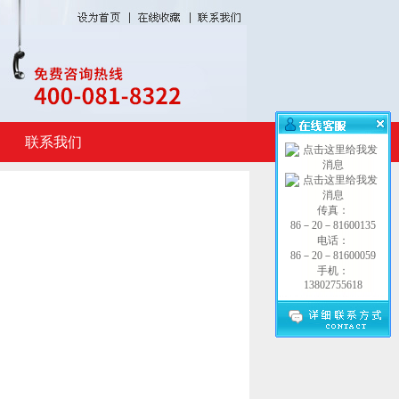
联系我们
传真：
86－20－81600135
电话：
86－20－81600059
手机：
13802755618