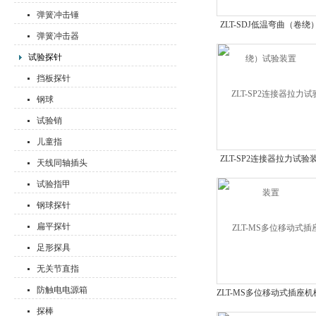
弹簧冲击锤
ZLT-SDJ低温弯曲（卷绕
弹簧冲击器
试验装置
试验探针
挡板探针
钢球
试验销
儿童指
ZLT-SP2连接器拉力试验
天线同轴插头
置
试验指甲
钢球探针
扁平探针
足形探具
无关节直指
防触电电源箱
ZLT-MS多位移动式插座机
强度试验装置
探棒