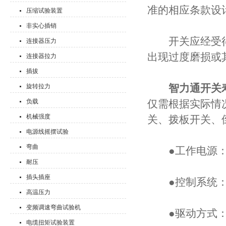
准的相应条款设
压缩试验装置
非实心插销
开关应经受得
连接器压力
出现过度磨损或
连接器拉力
插拔
智力通开关
旋转拉力
负载
仅需根据实际情
机械强度
关、拨板开关、
电源线摇摆试验
弯曲
●工作电源：AC
耐压
插头插座
●控制系统：P
高温压力
变频调速弯曲试验机
●驱动方式：
电缆扭矩试验装置