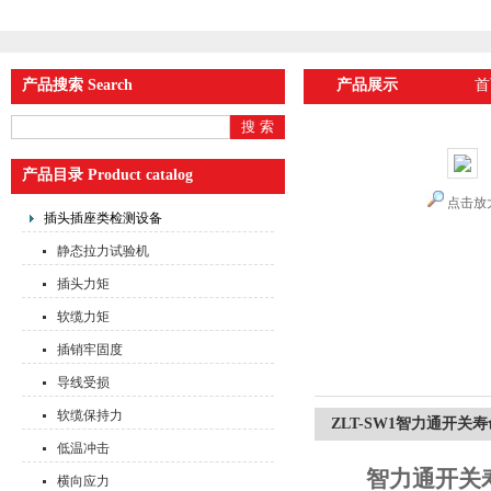
产品搜索 Search
产品展示
首
产品目录 Product catalog
点击放
插头插座类检测设备
静态拉力试验机
插头力矩
软缆力矩
插销牢固度
导线受损
软缆保持力
ZLT-SW1智力通开关
低温冲击
智力通开关
横向应力