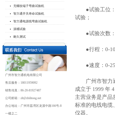
无螺纹端子弯曲试验机
●试验工位：有
智力通开关寿命试验机
试验；
智力通电源线弯曲试验机
滚桶试验
●试验次数：0-
耐久测试
●行程：0-10
●速度：0-25m
广州市智力通机电有限公司
广州市智力通机
售后服务：18011959092
成立于 1999 
销售传真：86-20-81927487
主营业务是产品质
公司邮箱：zlt@zhilitong.net
标准的电线电缆
办公地址：广州市荔湾区龙溪中路166号-8
仪器。
一楼之二