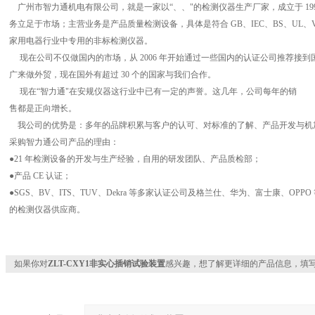
广州市智力通机电有限公司，就是一家以“、、"的检测仪器生产厂家，成立于 1999 
务立足于市场；主营业务是产品质量检测设备，具体是符合 GB、IEC、BS、UL
家用电器行业中专用的非标检测仪器。
现在公司不仅做国内的市场，从 2006 年开始通过一些国内的认证公司推荐接到国
广来做外贸，现在国外有超过 30 个的国家与我们合作。
现在“智力通"在安规仪器这行业中已有一定的声誉。这几年，公司每年的销
售都是正向增长。
我公司的优势是：多年的品牌积累与客户的认可、对标准的了解、产品开发与机
采购智力通公司产品的理由：
●21 年检测设备的开发与生产经验，自用的研发团队、产品质检部；
●产品 CE 认证；
●SGS、BV、ITS、TUV、Dekra 等多家认证公司及格兰仕、华为、富士康、OPPO
的检测仪器供应商。
如果你对
ZLT-CXY1非实心插销试验装置
感兴趣，想了解更详细的产品信息，填