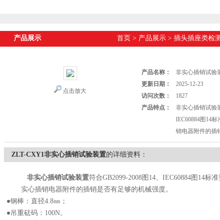
产品展示
首页
>
产品展示
>
插头插座类检
产品名称：
非实心插销试验
更新日期：
2025-12-23
点击放大
访问次数：
1827
产品特点：
非实心插销试验装置
IEC60884图
销电器附件的插
ZLT-CXY1非实心插销试验装置
的详细资料：
非实心插销试验装置
符合GB2099-2008图14、IEC60884图14
实心插销电器附件的插销是否有足够的机械强度。
●钢棒：直径4.8㎜；
●吊重砝码：100N。