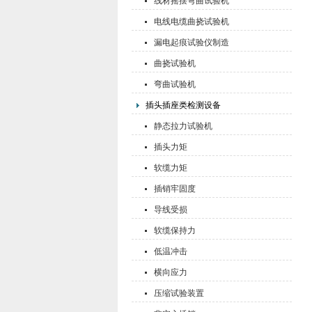
线材摇摆弯曲试验机
电线电缆曲挠试验机
漏电起痕试验仪制造
曲挠试验机
弯曲试验机
插头插座类检测设备
静态拉力试验机
插头力矩
软缆力矩
插销牢固度
导线受损
软缆保持力
低温冲击
横向应力
压缩试验装置