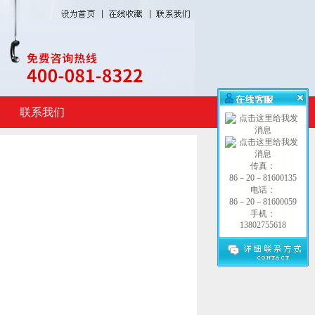
联系我们
传真：
86－20－81600135
电话：
86－20－81600059
手机：
13802755618