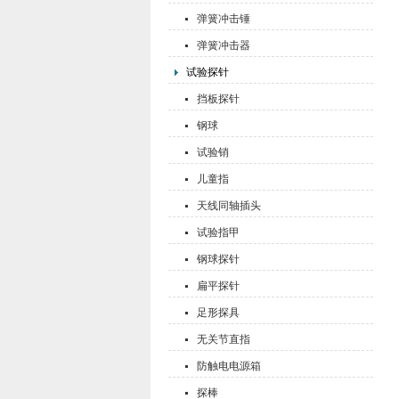
弹簧冲击锤
弹簧冲击器
试验探针
挡板探针
钢球
试验销
儿童指
天线同轴插头
试验指甲
钢球探针
扁平探针
足形探具
无关节直指
防触电电源箱
探棒