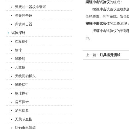
摆锤冲击试验仪
的组成：
弹簧冲击器校准装置
摆锤冲击试验仪主机机架采
弹簧冲击锤
全销装置、刹车系统、安全
摆锤冲击试验仪
的工作原理
弹簧冲击器
摆锤冲击试验仪的半球形冲
试验探针
力。
挡板探针
钢球
上一篇：
灯具温升测试
试验销
儿童指
天线同轴插头
试验指甲
钢球探针
扁平探针
足形探具
无关节直指
防触电电源箱