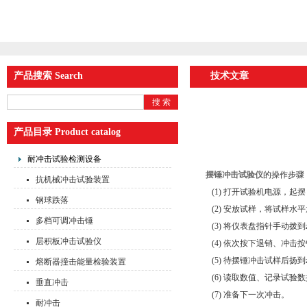
产品搜索 Search
技术文章
产品目录 Product catalog
耐冲击试验检测设备
摆锤冲击试验仪
的操作步骤
抗机械冲击试验装置
(1) 打开试验机电源，起摆
钢球跌落
(2) 安放试样，将试样水
多档可调冲击锤
(3) 将仪表盘指针手动拨到
层积板冲击试验仪
(4) 依次按下退销、冲击
(5) 待摆锤冲击试样后扬到
熔断器撞击能量检验装置
(6) 读取数值、记录试验数
垂直冲击
(7) 准备下一次冲击。
耐冲击