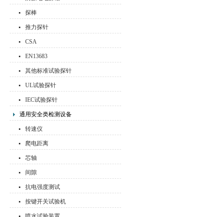
探棒
推力探针
CSA
EN13683
其他标准试验探针
UL试验探针
IEC试验探针
通用安全类检测设备
转速仪
爬电距离
芯轴
间隙
抗电强度测试
按键开关试验机
喷水试验装置