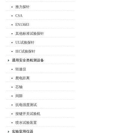
推力探针
CSA
EN13683
其他标准试验探针
UL试验探针
IEC试验探针
通用安全类检测设备
转速仪
爬电距离
芯轴
间隙
抗电强度测试
按键开关试验机
喷水试验装置
实验室用仪器