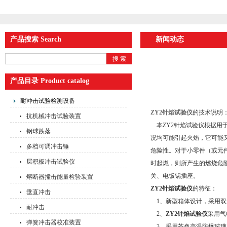
产品搜索 Search
新闻动态
产品目录 Product catalog
耐冲击试验检测设备
ZY2针焰试验仪
的技术说明
抗机械冲击试验装置
本ZY2针焰试验仪根据用
钢球跌落
况均可能引起火焰，它可能
多档可调冲击锤
危险性。对于小零件（或元
层积板冲击试验仪
时起燃，则所产生的燃烧危
关、电饭锅插座。
熔断器撞击能量检验装置
ZY2针焰试验仪
的特征：
垂直冲击
1、新型箱体设计，采用双
耐冲击
2、
ZY2针焰试验仪
采用气
弹簧冲击器校准装置
3、采用茶色高温防爆玻璃