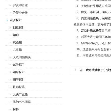
弹簧冲击锤
4、关键部件采用进口或国
5、样夹三维可调，满足不
弹簧冲击器
6、内置测温模块，采用进
试验探针
检测箱体内温度，更方便了
挡板探针
7、
ZY2针焰试验仪
采用精
钢球
8、后置大尺寸镜面不锈钢
试验销
9、脉冲自动点火，进口控
10、燃烧器采用铝合金氧化
儿童指
11、内部机构与电控箱采
天线同轴插头
试验指甲
上一篇：
我司成功售予宁波
钢球探针
瓷搪瓷器皿耐冲击测试枪
扁平探针
足形探具
无关节直指
防触电电源箱
探棒