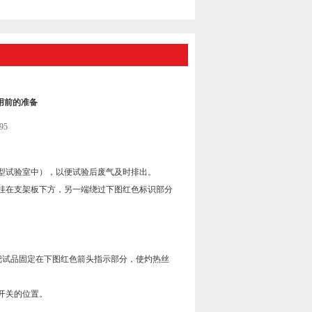
用前的准备
95
型试验室中），以便试验后废气及时排出。
挂在支架板下方，另一端绕过下图红色标识部分
把试品固定在下图红色箭头指示部分，使灼热丝
开关的位置。