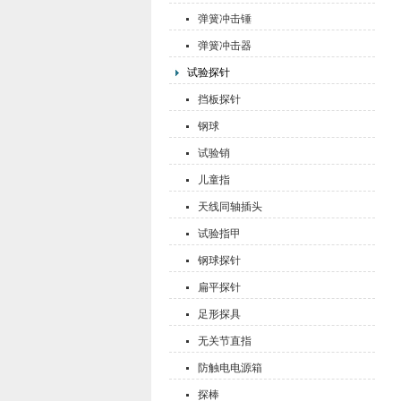
弹簧冲击锤
弹簧冲击器
试验探针
挡板探针
钢球
试验销
儿童指
天线同轴插头
试验指甲
钢球探针
扁平探针
足形探具
无关节直指
防触电电源箱
探棒