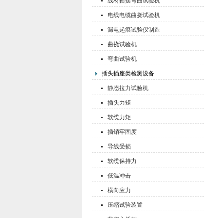
线材摇摆弯曲试验机
电线电缆曲挠试验机
漏电起痕试验仪制造
曲挠试验机
弯曲试验机
插头插座类检测设备
静态拉力试验机
插头力矩
软缆力矩
插销牢固度
导线受损
软缆保持力
低温冲击
横向应力
压缩试验装置