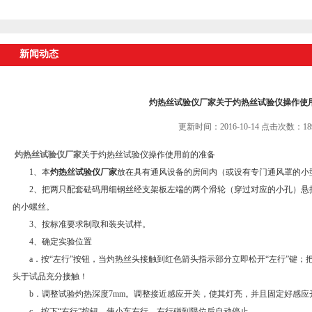
新闻动态
灼热丝试验仪厂家关于灼热丝试验仪操作使
更新时间：2016-10-14 点击次数：18
灼热丝试验仪厂家
关于灼热丝试验仪操作使用前的准备
1、本
灼热丝试验仪厂家
放在具有通风设备的房间内（或设有专门通风罩的小
2、把两只配套砝码用细钢丝经支架板左端的两个滑轮（穿过对应的小孔）悬
的小螺丝。
3、按标准要求制取和装夹试样。
4、确定实验位置
a．按“左行”按钮，当灼热丝头接触到红色箭头指示部分立即松开“左行”键；
头于试品充分接触！
b．调整试验灼热深度7mm。调整接近感应开关，使其灯亮，并且固定好感应
c．按下“右行”按钮，使小车右行，右行碰到限位后自动停止。