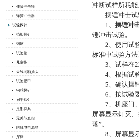
冲断试样所耗能
弹簧冲击锤
摆锤冲击试验
弹簧冲击器
1、
摆锤冲
试验探针
锤冲击试验。
挡板探针
2、使用试验
钢球
试验销
标准中试验方法
儿童指
3、试样在23
天线同轴插头
4、根据试验
试验指甲
5、确认摆锤
钢球探针
6、按试验要
扁平探针
7、机座门、防
足形探具
屏幕显示灯灭、
无关节直指
落”。
防触电电源箱
8、屏幕显示“
探棒