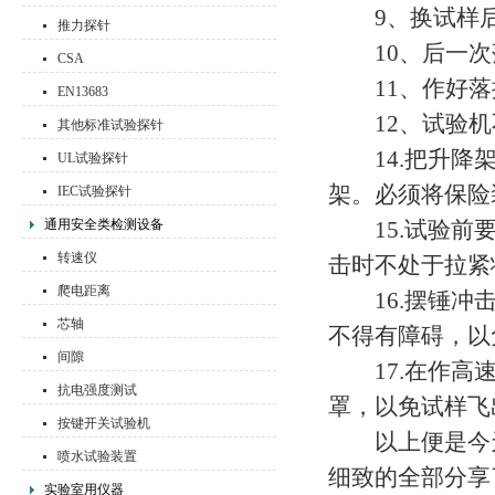
9、换试样后重
推力探针
10、后一次
CSA
11、作好落
EN13683
12、试验机不
其他标准试验探针
14.把升降架
UL试验探针
架。必须将保险
IEC试验探针
通用安全类检测设备
15.试验前要
转速仪
击时不处于拉紧
爬电距离
16.摆锤冲击
芯轴
不得有障碍，以
间隙
17.在作高速
抗电强度测试
罩，以免试样飞
按键开关试验机
以上便是今天
喷水试验装置
细致的全部分享
实验室用仪器