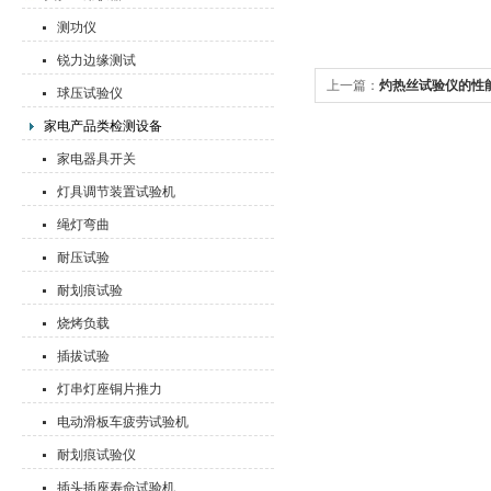
测功仪
锐力边缘测试
上一篇：
灼热丝试验仪的性
球压试验仪
家电产品类检测设备
家电器具开关
灯具调节装置试验机
绳灯弯曲
耐压试验
耐划痕试验
烧烤负载
插拔试验
灯串灯座铜片推力
电动滑板车疲劳试验机
耐划痕试验仪
插头插座寿命试验机