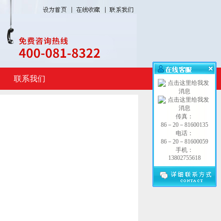
联系我们
传真：
86－20－81600135
电话：
86－20－81600059
手机：
13802755618