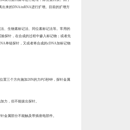
出来的DNA/mRNA进行扩增。目前的扩增方
法、生物素标记法、同位素标记法等。常用的
试验探针，在合成的过程中掺入标记物；或者先
NA单链探针，又或者将合成的cDNA加标记物
置三个方向施加20N的力约5秒钟，探针金属
加力，但不能拔出探针。
探针金属部分不能触及带插座电部件。