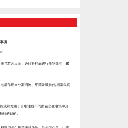
事项
49
接与芯片反应，必须将样品进行生物处理，
试
场作用来分离细胞、细菌及颗粒(包括富集病
。
同细胞或颗粒由于介电性质不同而在交变电场中形
颗粒的目的。
和液用蛋白酶等进行处理，除去蛋白质。由于