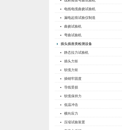
线材摇摆弯曲试验机
电线电缆曲挠试验机
漏电起痕试验仪制造
曲挠试验机
弯曲试验机
插头插座类检测设备
静态拉力试验机
插头力矩
软缆力矩
插销牢固度
导线受损
软缆保持力
低温冲击
横向应力
压缩试验装置