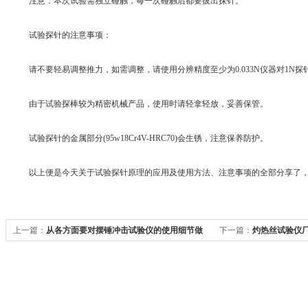
注意：本次试验需独立碰触，每一次碰触后都要拔出探针。
试验探针的注意事项：
请不要轻易调整推力，如需调整，请使用分辨精度至少为0.033N仪器对1N探
由于试验探棒较为精密机械产品，使用时请轻拿轻放，妥善保管。
试验探针的金属部分(95w18Cr4V-HRC70)会生锈，注意保养防护。
以上便是今天关于试验探针原理的应用及使用方法、注意事项的全部分享了，
上一篇：
从各方面要对摆锤冲击试验仪的使用细节做
下一篇：
灼热丝试验仪
到了解细致
测耐火特性的