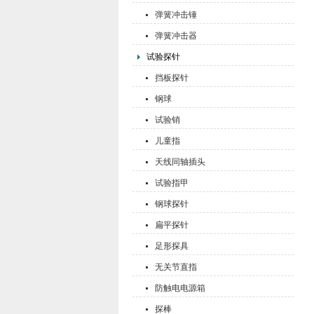
弹簧冲击锤
弹簧冲击器
试验探针
挡板探针
钢球
试验销
儿童指
天线同轴插头
试验指甲
钢球探针
扁平探针
足形探具
无关节直指
防触电电源箱
探棒