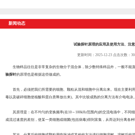
新闻动态
试验探针原理的应用及使用方法、注意
更新时间：2025-12-23 点击次数：30
生物样品往往是非常复杂的生物分子混合体，除少数特殊样品外，一般不能直
验探针
的原理也是根据这些做成的。
首先，必须把我们所需要的细胞、颗粒从混和细胞中分离出来。现在主要利用电
毒以及破碎细胞使核酸和蛋白质释放出来)。其中比较成熟的分离方法有介电电泳
其原理是：在不均匀的变换频率(在10～100kHz范围内)的交流电场中，不
成流过速度的差别，使某一类细胞或细菌(包括病毒)得到富集，从而达到分离各种
其次，分离后的细胞或颗粒用电脉冲或其他的方法进行细胞溶解。溶解后的混