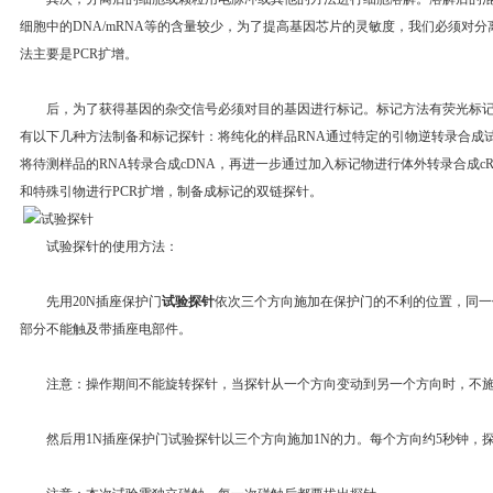
细胞中的DNA/mRNA等的含量较少，为了提高基因芯片的灵敏度，我们必须对分离
法主要是PCR扩增。
后，为了获得基因的杂交信号必须对目的基因进行标记。标记方法有荧光标记
有以下几种方法制备和标记探针：将纯化的样品RNA通过特定的引物逆转录合成
将待测样品的RNA转录合成cDNA，再进一步通过加入标记物进行体外转录合成cR
和特殊引物进行PCR扩增，制备成标记的双链探针。
试验探针的使用方法：
先用20N插座保护门
试验探针
依次三个方向施加在保护门的不利的位置，同一位
部分不能触及带插座电部件。
注意：操作期间不能旋转探针，当探针从一个方向变动到另一个方向时，不施
然后用1N插座保护门试验探针以三个方向施加1N的力。每个方向约5秒钟，