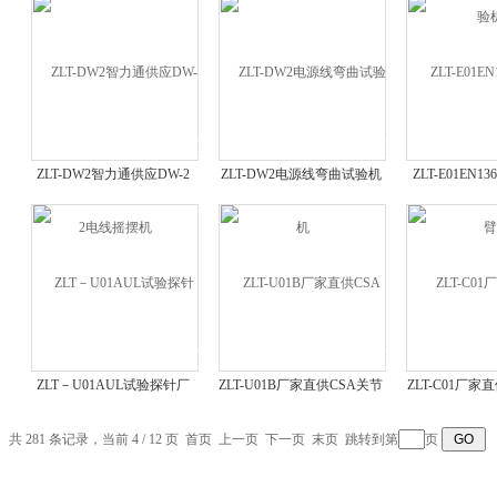
ZLT-DW2智力通供应DW-2
ZLT-DW2电源线弯曲试验机
ZLT-E01EN1
电线摇摆机
ZLT－U01AUL试验探针厂
ZLT-U01B厂家直供CSA关节
ZLT-C01厂家直供
家供应
指
图1试
共 281 条记录，当前 4 / 12 页
首页
上一页
下一页
末页
跳转到第
页