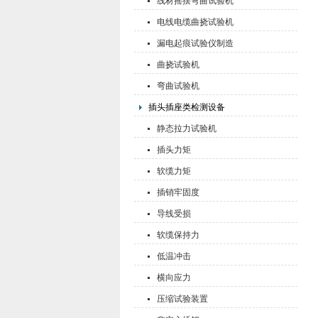
线材摇摆弯曲试验机
电线电缆曲挠试验机
漏电起痕试验仪制造
曲挠试验机
弯曲试验机
插头插座类检测设备
静态拉力试验机
插头力矩
软缆力矩
插销牢固度
导线受损
软缆保持力
低温冲击
横向应力
压缩试验装置