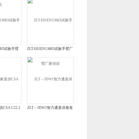
3683试验手臂
ZLT-E01EN13683试验手臂厂
家供应
CSA C22.2
ZLT－JDW1智力通直供卷发
验指
器电源软线弯曲试验机