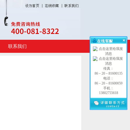
联系我们
传真：
86－20－81600135
电话：
86－20－81600059
手机：
13802755618