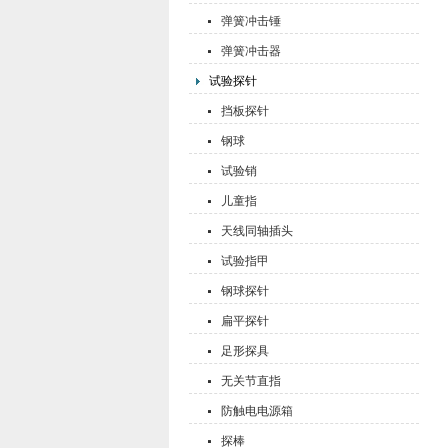
弹簧冲击锤
弹簧冲击器
试验探针
挡板探针
钢球
试验销
儿童指
天线同轴插头
试验指甲
钢球探针
扁平探针
足形探具
无关节直指
防触电电源箱
探棒