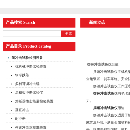
产品搜索 Search
新闻动态
产品目录 Product catalog
耐冲击试验检测设备
摆锤冲击试验仪
组成
抗机械冲击试验装置
摆锤冲击试验仪主机机架采
钢球跌落
全销装置、刹车系统、安全
多档可调冲击锤
摆锤冲击试验仪工作原
层积板冲击试验仪
摆锤冲击试验仪
的半球
力。
熔断器撞击能量检验装置
摆锤冲击试验仪
用途
垂直冲击
摆锤冲击试验仪适用于钢铁
耐冲击
或常温环境下测量金属材料的
弹簧冲击器校准装置
击。适用于塑料薄膜、薄片