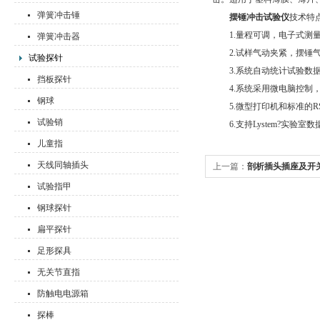
弹簧冲击锤
摆锤冲击试验仪
技术特
1.量程可调，电子式测量
弹簧冲击器
2.试样气动夹紧，摆锤气
试验探针
3.系统自动统计试验数据
挡板探针
4.系统采用微电脑控制，
钢球
5.微型打印机和标准的RS
试验销
6.支持Lystem?实验室
儿童指
天线同轴插头
上一篇：
剖析插头插座及开
试验指甲
钢球探针
扁平探针
足形探具
无关节直指
防触电电源箱
探棒