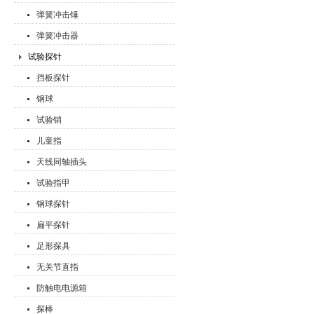
弹簧冲击锤
弹簧冲击器
试验探针
挡板探针
钢球
试验销
儿童指
天线同轴插头
试验指甲
钢球探针
扁平探针
足形探具
无关节直指
防触电电源箱
探棒