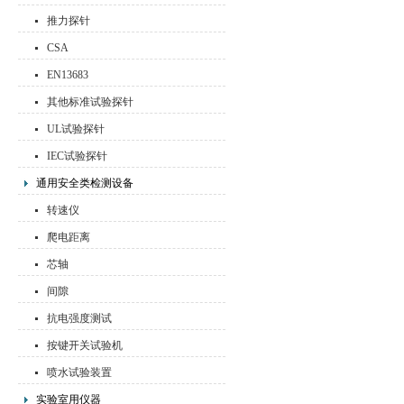
推力探针
CSA
EN13683
其他标准试验探针
UL试验探针
IEC试验探针
通用安全类检测设备
转速仪
爬电距离
芯轴
间隙
抗电强度测试
按键开关试验机
喷水试验装置
实验室用仪器