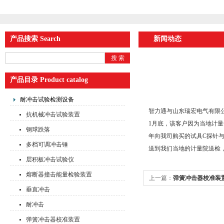
产品搜索 Search
新闻动态
产品目录 Product catalog
耐冲击试验检测设备
智力通与山东瑞宏电气有限
抗机械冲击试验装置
1月底，该客户因为当地计
钢球跌落
年向我司购买的试具C探针
多档可调冲击锤
送到我们当地的计量院送检
层积板冲击试验仪
熔断器撞击能量检验装置
上一篇：
弹簧冲击器校准装
垂直冲击
耐冲击
弹簧冲击器校准装置