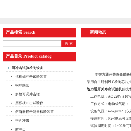
产品搜索 Search
新闻动态
产品目录 Product catalog
耐冲击试验检测设备
本
智力通开关寿命试验
抗机械冲击试验装置
采用自主研制PLC检测芯片
钢球跌落
智力通开关寿命试验机
的技
多档可调冲击锤
工作电源：AC 220V ±10%,
层积板冲击试验仪
工作方式：电动或气动；
设备气源：4-6kg/cm2（
熔断器撞击能量检验装置
接通时间：0.2~99.9s可
垂直冲击
试验周期时间：1~99.9s
耐冲击