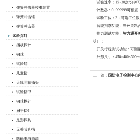
试验速率：15~30次/分
弹簧冲击器校准装置
计数器：0~999999可
弹簧冲击锤
试验工位：2（可选工位数
智能判别功能：当开关粘合
弹簧冲击器
推力测试功能：
智力通开
试验探针
明）；
挡板探针
开关行程测试功能：可测量出
钢球
外形尺寸：450×400×300m
试验销
儿童指
上一篇：
国防电子检测中心
天线同轴插头
试验指甲
钢球探针
扁平探针
足形探具
无关节直指
防触电电源箱