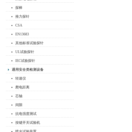
探棒
推力探针
CSA
EN13683
其他标准试验探针
UL试验探针
IEC试验探针
通用安全类检测设备
转速仪
爬电距离
芯轴
间隙
抗电强度测试
按键开关试验机
喷水试验装置