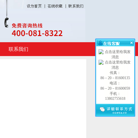
联系我们
传真：
86－20－81600135
电话：
86－20－81600059
手机：
13802755618