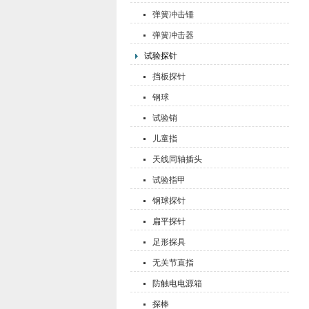
弹簧冲击锤
弹簧冲击器
试验探针
挡板探针
钢球
试验销
儿童指
天线同轴插头
试验指甲
钢球探针
扁平探针
足形探具
无关节直指
防触电电源箱
探棒