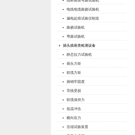
线材摇摆弯曲试验机
电线电缆曲挠试验机
漏电起痕试验仪制造
曲挠试验机
弯曲试验机
插头插座类检测设备
静态拉力试验机
插头力矩
软缆力矩
插销牢固度
导线受损
软缆保持力
低温冲击
横向应力
压缩试验装置