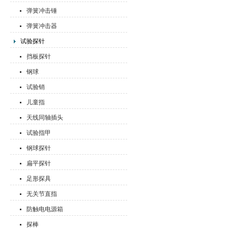
弹簧冲击锤
弹簧冲击器
试验探针
挡板探针
钢球
试验销
儿童指
天线同轴插头
试验指甲
钢球探针
扁平探针
足形探具
无关节直指
防触电电源箱
探棒