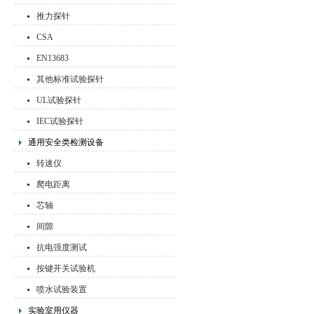
推力探针
CSA
EN13683
其他标准试验探针
UL试验探针
IEC试验探针
通用安全类检测设备
转速仪
爬电距离
芯轴
间隙
抗电强度测试
按键开关试验机
喷水试验装置
实验室用仪器