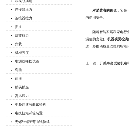
非实心插销
连接器压力
对消费者的价值
：它是
的使用安全。
连接器拉力
插拔
随着智能家居和家电行业
旋转拉力
漏值的变化)、
机器视觉检测
负载
进一步推动质量管理的智能
机械强度
电源线摇摆试验
上一篇：
开关寿命试验机在
弯曲
耐压
插头插座
高温压力
变频调速弯曲试验机
电缆扭矩试验装置
无螺纹端子弯曲试验机