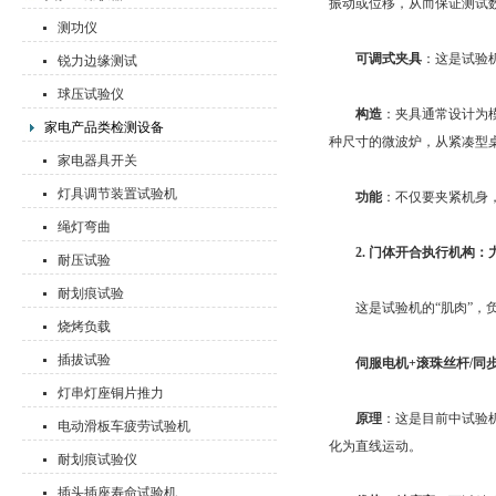
振动或位移，从而保证测试
测功仪
可调式夹具
：这是试验
锐力边缘测试
球压试验仪
构造
：夹具通常设计为
家电产品类检测设备
种尺寸的微波炉，从紧凑型
家电器具开关
灯具调节装置试验机
功能
：不仅要夹紧机身
绳灯弯曲
2. 门体开合执行机构
耐压试验
耐划痕试验
这是试验机的“肌肉”，负
烧烤负载
插拔试验
伺服电机+滚珠丝杆/同
灯串灯座铜片推力
原理
：这是目前中试验
电动滑板车疲劳试验机
化为直线运动。
耐划痕试验仪
插头插座寿命试验机