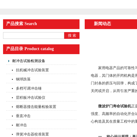
产品搜索 Search
新闻动态
产品目录 Product catalog
耐冲击试验检测设备
家用电器产品的可靠性与耐
抗机械冲击试验装置
电器，其门体的开闭机构是
钢球跌落
门封条的挤压与回弹，构成
多档可调冲击锤
关闭或开启，从而引发严重
层积板冲击试验仪
微波炉门寿命试验机
正
熔断器撞击能量检验装置
强度、高频率的自动化开合
垂直冲击
心构造及其在质量工程中的
耐冲击
弹簧冲击器校准装置
一、 核心设计原理：