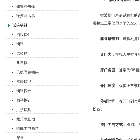
弹簧冲击锤
微波炉门寿命试验机的设
弹簧冲击器
远超过正常使用水平的应力
试验探针
挡板探针
载荷谱模拟
：试验机并
钢球
试验销
开门力
：模拟人手拉开
儿童指
开门角度
：通常为90°至
天线同轴插头
试验指甲
开门速度
：模拟正常或
钢球探针
扁平探针
停顿时间
：在开门到位
松弛。
足形探具
无关节直指
关门力与方式
：模拟用
防触电电源箱
探棒