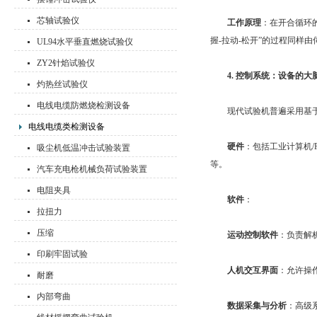
芯轴试验仪
工作原理
：在开合循环
握-拉动-松开”的过程同样
UL94水平垂直燃烧试验仪
ZY2针焰试验仪
4. 控制系统：设备的
灼热丝试验仪
电线电缆防燃烧检测设备
现代试验机普遍采用基于P
电线电缆类检测设备
硬件
：包括工业计算机/
吸尘机低温冲击试验装置
等。
汽车充电枪机械负荷试验装置
电阻夹具
软件
：
拉扭力
压缩
运动控制软件
：负责解
印刷牢固试验
人机交互界面
：允许操
耐磨
内部弯曲
数据采集与分析
：高级