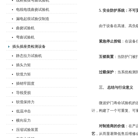
线材摇摆弯曲试验机
电线电缆曲挠试验机
5. 安全防护系统：不
漏电起痕试验仪制造
由于设备在高速、高负载
曲挠试验机
弯曲试验机
紧急停止按钮
：在设备
插头插座类检测设备
静态拉力试验机
互锁装置
：当防护门被
插头力矩
过载保护
：当系统检测
软缆力矩
插销牢固度
三、 总结与行业意义
导线受损
软缆保持力
微波炉门寿命试验机的设计
计，构建了一个可重复、可
低温冲击
横向应力
对制造商的价值
：在产
压缩试验装置
艺
，从而显著降低售后维修成