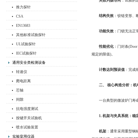
失效判据导向
：试验的
推力探针
结构失效
：铰链变形、
CSA
EN13683
功能失效
：门锁无法正
其他标准试验探针
UL试验探针
性能劣化
：门封条(Doo
IEC试验探针
规定的限值)。
通用安全类检测设备
计数达到预设值
：完成
转速仪
爬电距离
二、 核心构造分析：
芯轴
间隙
一台典型的微波炉门寿命试
抗电强度测试
1. 机架与夹具系统：
按键开关试验机
喷水试验装置
机架
：通常采用重型钢
实验室用仪器