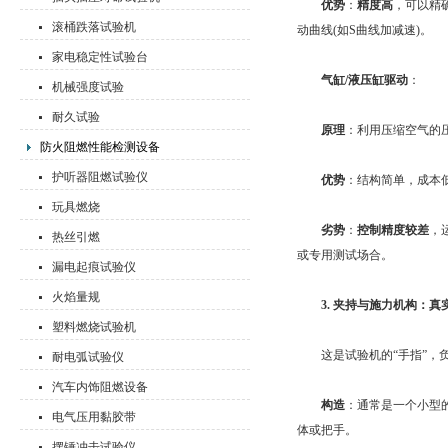
优势
：
精度高
，可以精
滚桶跌落试验机
动曲线(如S曲线加减速)。
家电稳定性试验台
气缸/液压缸驱动
：
机械强度试验
耐久试验
原理
：利用压缩空气的
防火阻燃性能检测设备
护听器阻燃试验仪
优势
：结构简单，成本
玩具燃烧
劣势
：
控制精度较差
，
热丝引燃
或专用测试场合。
漏电起痕试验仪
火焰量规
3. 夹持与施力机构：
塑料燃烧试验机
这是试验机的“手指”，负
耐电弧试验仪
汽车内饰阻燃设备
构造
：通常是一个小型
电气压用黏胶带
体或把手。
摆锤冲击试验仪