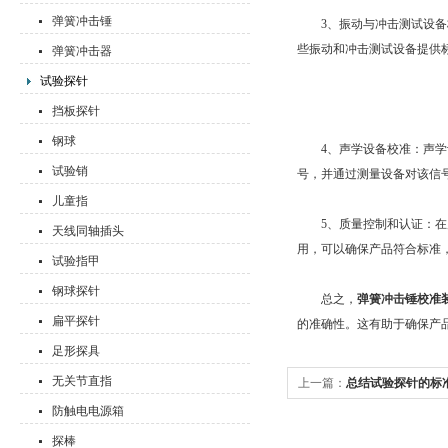
弹簧冲击锤
3、振动与冲击测试设备校
些振动和冲击测试设备提供
弹簧冲击器
试验探针
挡板探针
钢球
4、声学设备校准：声学设
试验销
号，并通过测量设备对该信
儿童指
5、质量控制和认证：在质
天线同轴插头
用，可以确保产品符合标准
试验指甲
钢球探针
总之，
弹簧冲击锤校准
扁平探针
的准确性。这有助于确保产
足形探具
无关节直指
上一篇：
总结试验探针的标
防触电电源箱
探棒