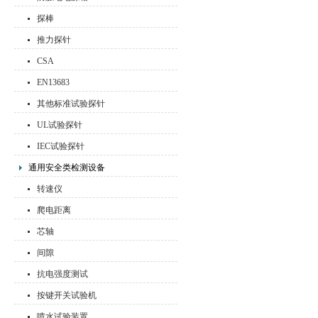
探棒
推力探针
CSA
EN13683
其他标准试验探针
UL试验探针
IEC试验探针
通用安全类检测设备
转速仪
爬电距离
芯轴
间隙
抗电强度测试
按键开关试验机
喷水试验装置