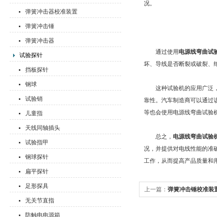
况。
弹簧冲击器校准装置
弹簧冲击锤
弹簧冲击器
通过使用
电源线弯曲试
试验探针
坏、导线是否断裂或破裂、
挡板探针
钢球
这种试验机的应用广泛，涵
试验销
靠性。汽车制造商可以通过
等也会使用电源线弯曲试验
儿童指
天线同轴插头
总之，
电源线弯曲试验
试验指甲
况，并提供对电线性能的准
钢球探针
工作，从而提高产品质量和
扁平探针
足形探具
上一篇：
弹簧冲击锤校准装
无关节直指
工具
防触电电源箱