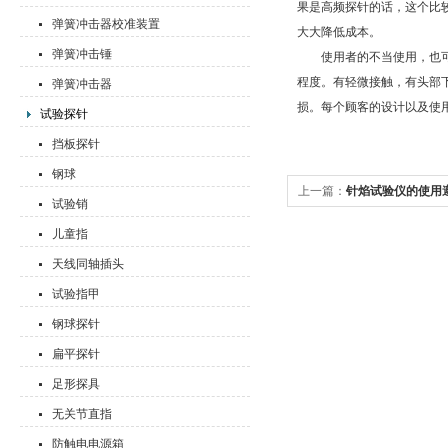
果是高频探针的话，这个比
弹簧冲击器校准装置
大大降低成本。
弹簧冲击锤
使用者的不当使用，也可
程度。有轻微接触，有头部
弹簧冲击器
损。每个顾客的设计以及使
试验探针
挡板探针
钢球
上一篇：
针焰试验仪的使用
试验销
儿童指
天线同轴插头
试验指甲
钢球探针
扁平探针
足形探具
无关节直指
防触电电源箱