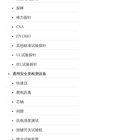
探棒
推力探针
CSA
EN13683
其他标准试验探针
UL试验探针
IEC试验探针
通用安全类检测设备
转速仪
爬电距离
芯轴
间隙
抗电强度测试
按键开关试验机
喷水试验装置