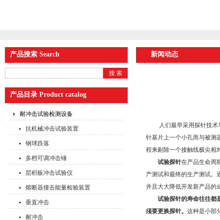
产品搜索 Search
新闻动态
产品目录 Product catalog
耐冲击试验检测设备
人们最早采用探针技术与今
抗机械冲击试验装置
针基片上一个小孔而与被测
钢球跌落
程来剔除一个接触线极尖相
多档可调冲击锤
试验探针
在产品生命周
层积板冲击试验仪
产测试和最终的生产测试。
并且大大降低开发新产品的
熔断器撞击能量检验装置
试验探针的寿命往往都
垂直冲击
须要更换探针。
这种是小部
耐冲击