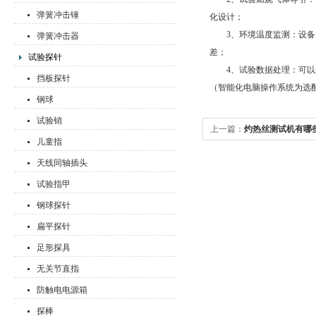
弹簧冲击锤
化设计；
3、环境温度监测：设备内
弹簧冲击器
差；
试验探针
4、试验数据处理：可以选
挡板探针
（智能化电脑操作系统为选
钢球
试验销
上一篇：
灼热丝测试机有哪
儿童指
天线同轴插头
试验指甲
钢球探针
扁平探针
足形探具
无关节直指
防触电电源箱
探棒