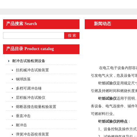
产品搜索 Search
新闻动态
产品目录 Product catalog
耐冲击试验检测设备
在电工电子设备内部容易使
抗机械冲击试验装置
引发电气火灾，危及设备可
钢球跌落
针焰试验仪
是用规定尺
多档可调冲击锤
引燃及持燃时间和燃烧长度
层积板冲击试验仪
针焰试验仪
适用于照明
务设备、电气连接件、辅件
熔断器撞击能量检验装置
可燃材料行业。
垂直冲击
针焰试验仪的特点
：
耐冲击
1、设备控制及操作方式：
弹簧冲击器校准装置
2、试验燃烧气体导引：电