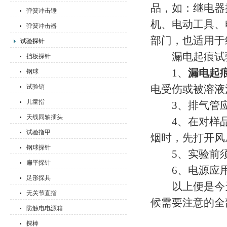
品，如：继电器
弹簧冲击锤
机、电动工具、
弹簧冲击器
部门，也适用于
试验探针
漏电起痕试验
挡板探针
1、
漏电起
钢球
试验销
电受伤或被溶液沾
儿童指
3、排气管应
天线同轴插头
4、在对样品进
试验指甲
烟时，先打开风
钢球探针
5、实验前须
扁平探针
6、电源应用
足形探具
以上便是今天
无关节直指
候需要注意的全
防触电电源箱
探棒