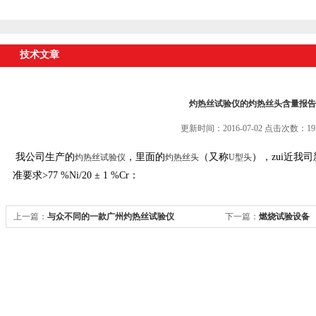
技术文章
灼热丝试验仪的灼热丝头含量报告
更新时间：2016-07-02 点击次数：19
我公司生产的
，里面的
（又称
），zui近我
灼热丝试验仪
灼热丝头
U型头
准要求>77 %Ni/20 ± 1 %Cr：
上一篇：
与众不同的一款广州灼热丝试验仪
下一篇：
燃烧试验设备