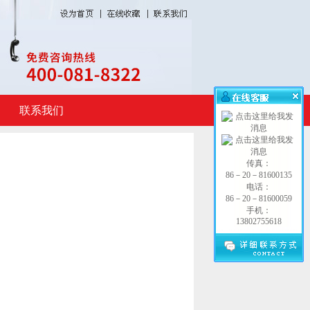
联系我们
传真：
86－20－81600135
电话：
86－20－81600059
手机：
13802755618