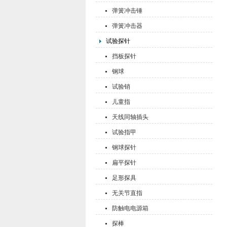
弹簧冲击锤
弹簧冲击器
试验探针
挡板探针
钢球
试验销
儿童指
天线同轴插头
试验指甲
钢球探针
扁平探针
足形探具
无关节直指
防触电电源箱
探棒