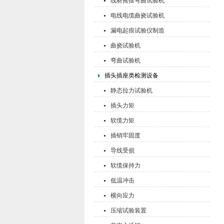
线材摇摆弯曲试验机
电线电缆曲挠试验机
漏电起痕试验仪制造
曲挠试验机
弯曲试验机
插头插座类检测设备
静态拉力试验机
插头力矩
软缆力矩
插销牢固度
导线受损
软缆保持力
低温冲击
横向应力
压缩试验装置