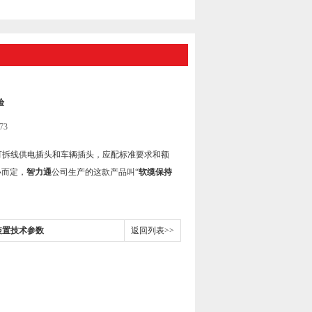
验
73
可拆线供电插头和车辆插头，应配标准要求和额
小而定，
智力通
公司生产的这款产品叫“
软缆保持
装置技术参数
返回列表>>