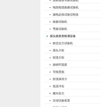
线材摇摆弯曲试验机
电线电缆曲挠试验机
漏电起痕试验仪制造
曲挠试验机
弯曲试验机
插头插座类检测设备
静态拉力试验机
插头力矩
软缆力矩
插销牢固度
导线受损
软缆保持力
低温冲击
横向应力
压缩试验装置