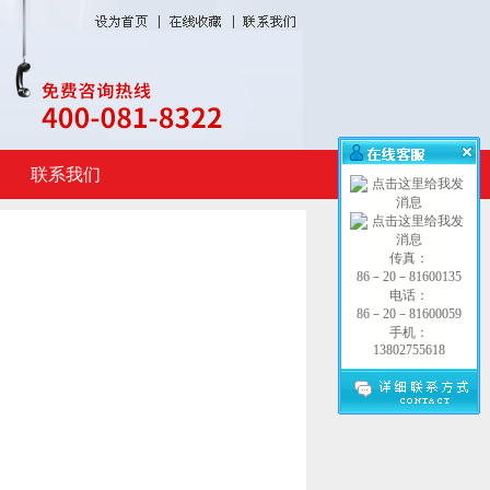
联系我们
传真：
86－20－81600135
电话：
86－20－81600059
手机：
13802755618