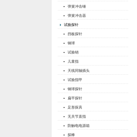
弹簧冲击锤
弹簧冲击器
试验探针
挡板探针
钢球
试验销
儿童指
天线同轴插头
试验指甲
钢球探针
扁平探针
足形探具
无关节直指
防触电电源箱
探棒