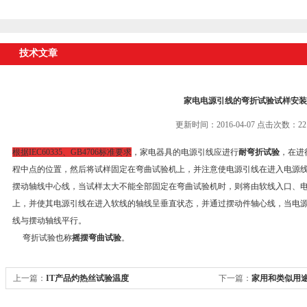
技术文章
家电电源引线的弯折试验试样安装
更新时间：2016-04-07 点击次数：22
根据IEC60335、GB4706标准要求
，家电器具的电源引线应进行
耐弯折试验
，在进
程中点的位置，然后将试样固定在弯曲试验机上，并注意使电源引线在进入电源
摆动轴线中心线，当试样太大不能全部固定在弯曲试验机时，则将由软线入口、
上，并使其电源引线在进入软线的轴线呈垂直状态，并通过摆动件轴心线，当电
线与摆动轴线平行。
弯折试验也称
摇摆弯曲试验
。
上一篇：
IT产品灼热丝试验温度
下一篇：
家用和类似用