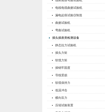
线材摇摆弯曲试验机
电线电缆曲挠试验机
漏电起痕试验仪制造
曲挠试验机
弯曲试验机
插头插座类检测设备
静态拉力试验机
插头力矩
软缆力矩
插销牢固度
导线受损
软缆保持力
低温冲击
横向应力
压缩试验装置