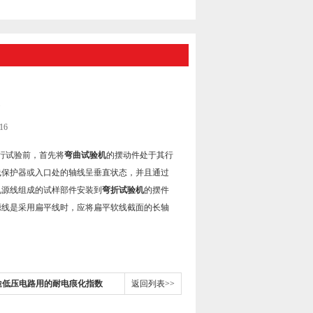
16
行试验前，首先将
弯曲试验机
的摆动件处于其行
线保护器或入口处的轴线呈垂直状态，并且通过
电源线组成的试样部件安装到
弯折试验机
的摆件
源线是采用扁平线时，应将扁平软线截面的长轴
途低压电路用的耐电痕化指数
返回列表>>