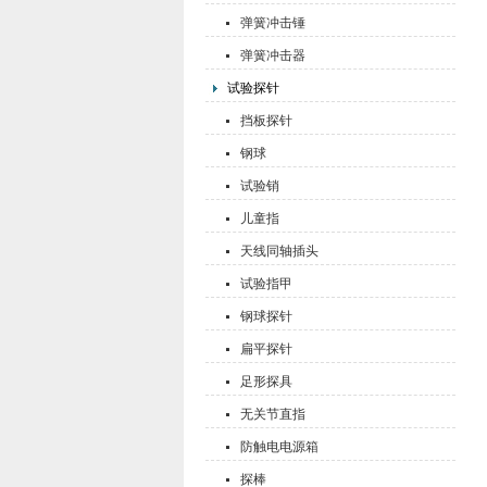
弹簧冲击锤
弹簧冲击器
试验探针
挡板探针
钢球
试验销
儿童指
天线同轴插头
试验指甲
钢球探针
扁平探针
足形探具
无关节直指
防触电电源箱
探棒