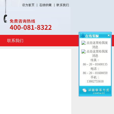
联系我们
传真：
86－20－81600135
电话：
86－20－81600059
手机：
13802755618