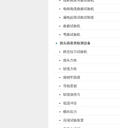
线材摇摆弯曲试验机
电线电缆曲挠试验机
漏电起痕试验仪制造
曲挠试验机
弯曲试验机
插头插座类检测设备
静态拉力试验机
插头力矩
软缆力矩
插销牢固度
导线受损
软缆保持力
低温冲击
横向应力
压缩试验装置