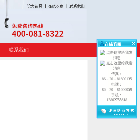
联系我们
传真：
86－20－81600135
电话：
86－20－81600059
手机：
13802755618