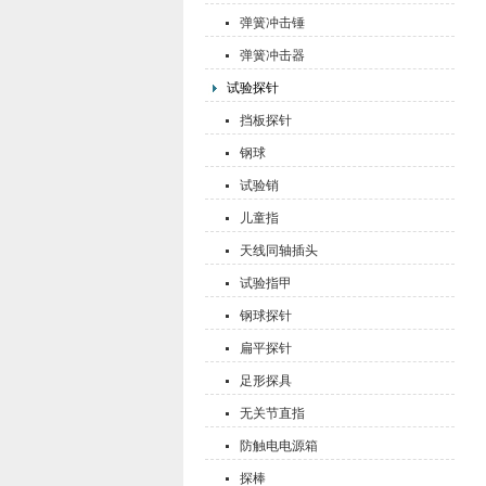
弹簧冲击锤
弹簧冲击器
试验探针
挡板探针
钢球
试验销
儿童指
天线同轴插头
试验指甲
钢球探针
扁平探针
足形探具
无关节直指
防触电电源箱
探棒