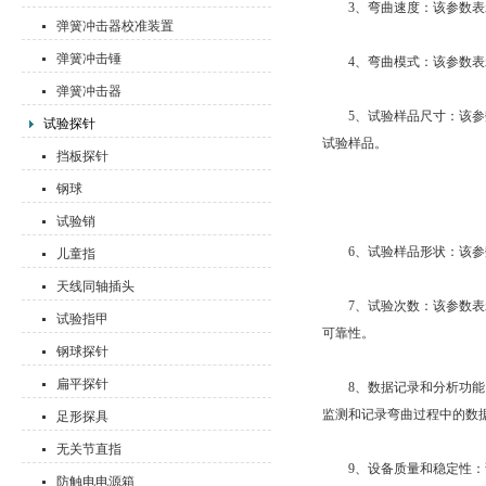
3、弯曲速度：该参数表示
弹簧冲击器校准装置
弹簧冲击锤
4、弯曲模式：该参数表示
弹簧冲击器
5、试验样品尺寸：该参
试验探针
试验样品。
挡板探针
钢球
试验销
6、试验样品形状：该参数
儿童指
天线同轴插头
7、试验次数：该参数表示
试验指甲
可靠性。
钢球探针
扁平探针
8、数据记录和分析功能：
监测和记录弯曲过程中的数
足形探具
无关节直指
9、设备质量和稳定性：该
防触电电源箱