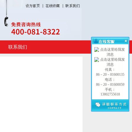
联系我们
传真：
86－20－81600135
电话：
86－20－81600059
手机：
13802755618