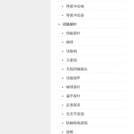
弹簧冲击锤
弹簧冲击器
试验探针
挡板探针
钢球
试验销
儿童指
天线同轴插头
试验指甲
钢球探针
扁平探针
足形探具
无关节直指
防触电电源箱
探棒