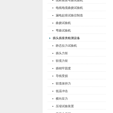
线材摇摆弯曲试验机
电线电缆曲挠试验机
漏电起痕试验仪制造
曲挠试验机
弯曲试验机
插头插座类检测设备
静态拉力试验机
插头力矩
软缆力矩
插销牢固度
导线受损
软缆保持力
低温冲击
横向应力
压缩试验装置