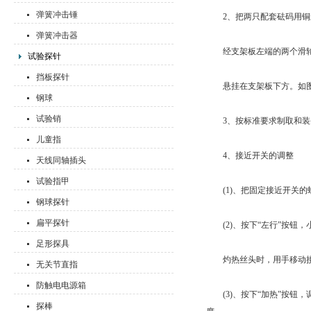
弹簧冲击锤
2、把两只配套砝码用铜丝
弹簧冲击器
经支架板左端的两个滑轮(
试验探针
挡板探针
悬挂在支架板下方。如图
钢球
试验销
3、按标准要求制取和装
儿童指
4、接近开关的调整
天线同轴插头
试验指甲
(1)、把固定接近开关的
钢球探针
扁平探针
(2)、按下“左行”按钮，
足形探具
灼热丝头时，用手移动接
无关节直指
防触电电源箱
(3)、按下“加热”按钮
探棒