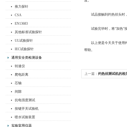
度。
推力探针
试品接触到灼热丝头时，限
CSA
EN13683
试验完毕时，将“加热”按
其他标准试验探针
UL试验探针
以上便是今天关于使用灼热
IEC试验探针
帮助。
通用安全类检测设备
转速仪
上一篇：
灼热丝测试机的相
爬电距离
儿
芯轴
间隙
抗电强度测试
按键开关试验机
喷水试验装置
实验室用仪器